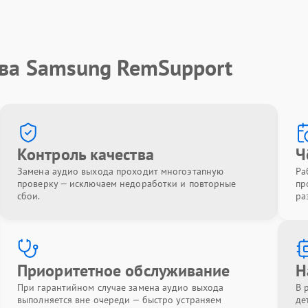
тва Samsung RemSupport
Контроль качества
Ч
Замена аудио выхода проходит многоэтапную
Ра
проверку — исключаем недоработки и повторные
пр
сбои.
ра
Приоритетное обслуживание
Н
При гарантийном случае замена аудио выхода
В 
выполняется вне очереди — быстро устраняем
де