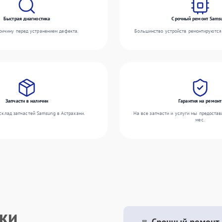
Быстрая диагностика
Срочный ремонт Sams
ичину перед устранением дефекта.
Большинство устройств ремонтируются 
Запчасти в наличии
Гарантия на ремонт
склад запчастей Samsung в Астрахани.
На все запчасти и услуги мы предостав
мес.
ики
Срочный ремонт