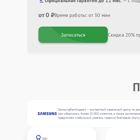
Официальная гарантия до 12 мес.
— с под
от 0 ₽
Время работы: от 30 мин
Записаться
Скидка 20% пр
П
SamsungRemSupport — экспертный сервисный центр по ремо
нам обратились более 10 000 клиентов, а также выполнен
предлагаем стабильный уровень сервиса благодаря опыту
13+