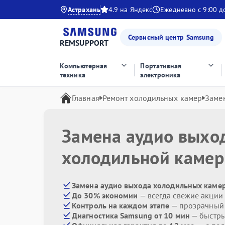
Астрахань
4.9 на Яндекс
Ежедневно с 9:00 д
Сервисный центр Samsung
REMSUPPORT
Компьютерная
Портативная
техника
электроника
Главная
Ремонт холодильных камер
Заме
Замена аудио выхо
холодильной каме
Замена аудио выхода холодильных камер
До 30% экономии
— всегда свежие акции
Контроль на каждом этапе
— прозрачный
Диагностика Samsung от 10 мин
— быстры