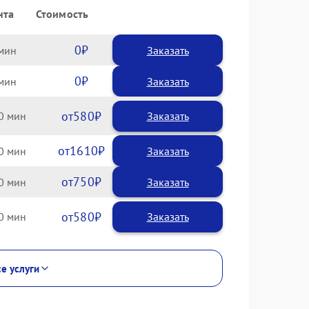
нта
Стоимость
0
Заказать
0
Заказать
580
0
1610
0
750
0
580
0
се услуги