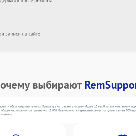
держкой после ремонта
и записи на сайте
очему выбирают
RemSuppo
нту и обслуживанию техники Samsung в Астрахани с опытом более 10 лет. В штате компании — пор
о общее число ремонтов превысило 12 000. Ежемесячно в сервисный центр поступает свыше 300 един
 команды.