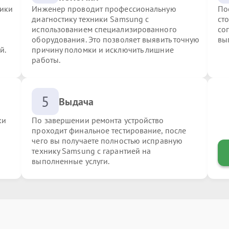
ники
Инженер проводит профессиональную
По
диагностику техники Samsung с
ст
использованием специализированного
со
оборудования. Это позволяет выявить точную
вы
й.
причину поломки и исключить лишние
работы.
5
Выдача
ки
По завершении ремонта устройство
проходит финальное тестирование, после
чего вы получаете полностью исправную
технику Samsung с гарантией на
выполненные услуги.