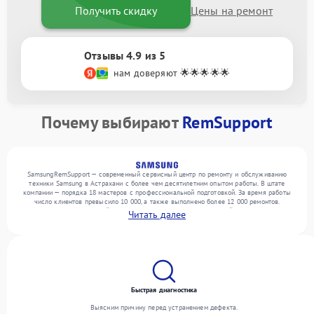
Получить скидку
Цены на ремонт
Отзывы 4.9 из 5
нам доверяют 🌟🌟🌟🌟🌟
Почему выбирают
RemSupport
SamsungRemSupport — современный сервисный центр по ремонту и обслуживанию
техники Samsung в Астрахани с более чем десятилетним опытом работы. В штате
компании — порядка 18 мастеров с профессиональной подготовкой. За время работы
число клиентов превысило 10 000, а также выполнено более 12 000 ремонтов.
Ежемесячно в сервисный центр поступает более 300 обращений, включая , , . Мы
Читать далее
беремся за задачи любой сложности и поддерживаем высокий стандарт качества
благодаря квалификации мастеров.
Быстрая диагностика
Выясним причину перед устранением дефекта.