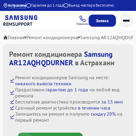
00 до 21:00
Астрахань
Гарантия до 1 года
Выезд мастера бесплатно
Заявка
REMSUPPORT
Позвонить
Главная
Ремонт кондиционеров
Samsung AR12AQHQDUR
Ремонт кондиционера
Samsung
AR12AQHQDURNER
в Астрахани
Ремонт кондиционеров Samsung на месте:
никакого вывоза техники
Предоставим
гарантию до 1 года
на любой вид
ремонта
Бесплатная диагностика производится
за 15 мин
Срочный ремонт устройства
в течении часа
Запишитесь на ремонт и получите
скидку 20%
на
первый ремонт