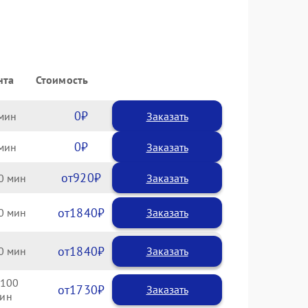
нта
Стоимость
0
Заказать
0
Заказать
920
0
1840
0
1840
0
100
1730