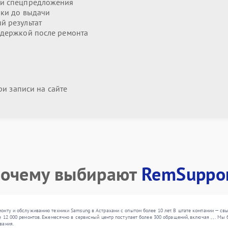
 и спецпредложения
ики до выдачи
й результат
держкой после ремонта
и записи на сайте
очему выбирают
RemSuppo
онту и обслуживанию техники Samsung в Астрахани с опытом более 10 лет. В штате компании — с
 12 000 ремонтов. Ежемесячно в сервисный центр поступает более 300 обращений, включая , , . М
вания.