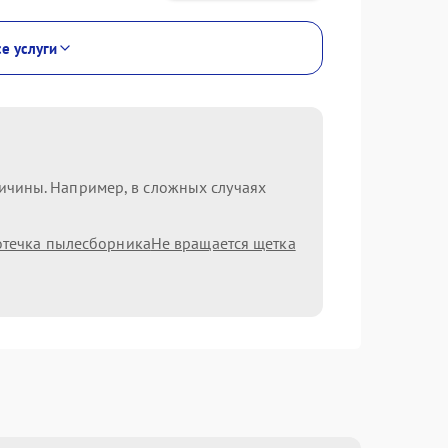
се услуги
ричины. Например, в сложных случаях
течка пылесборника
Не вращается щетка