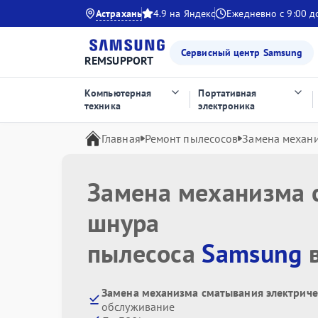
Астрахань
4.9 на Яндекс
Ежедневно с 9:00 д
Сервисный центр Samsung
REMSUPPORT
Компьютерная
Портативная
техника
электроника
Главная
Ремонт пылесосов
Замена механи
Замена механизма 
шнура
пылесоса
Samsung
в
Замена механизма сматывания электриче
обслуживание