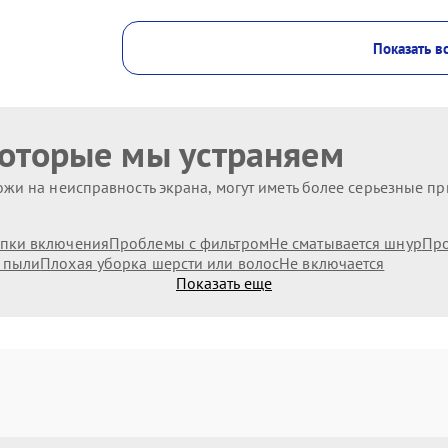
Показать в
которые мы устраняем
жи на неисправность экрана, могут иметь более серьезные п
пки включения
Проблемы с фильтром
Не сматывается шнур
Про
 пыли
Плохая уборка шерсти или волос
Не включается
Показать еще