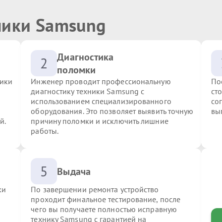
ники Samsung
Диагностика
2
поломки
ники
Инженер проводит профессиональную
По
диагностику техники Samsung с
ст
использованием специализированного
со
оборудования. Это позволяет выявить точную
вы
й.
причину поломки и исключить лишние
работы.
5
Выдача
ки
По завершении ремонта устройство
проходит финальное тестирование, после
чего вы получаете полностью исправную
технику Samsung с гарантией на