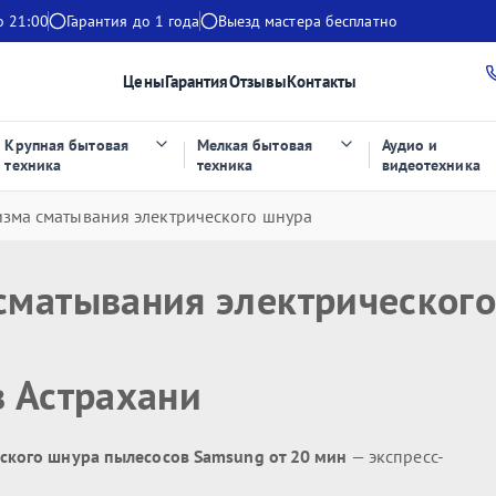
о 21:00
Гарантия до 1 года
Выезд мастера бесплатно
Цены
Гарантия
Отзывы
Контакты
Крупная бытовая
Мелкая бытовая
Аудио и
техника
техника
видеотехника
зма сматывания электрического шнура
сматывания электрическог
 Астрахани
ского шнура пылесосов Samsung от 20 мин
— экспресс-