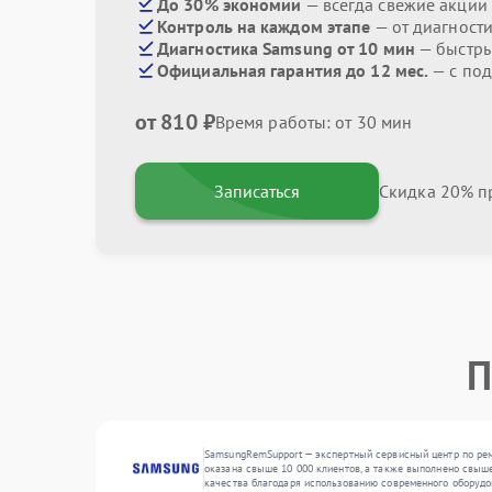
До 30% экономии
— всегда свежие акции
Контроль на каждом этапе
— от диагност
Диагностика Samsung от 10 мин
— быстры
Официальная гарантия до 12 мес.
— с под
от 810 ₽
Время работы: от 30 мин
Записаться
Скидка 20% пр
П
SamsungRemSupport — экспертный сервисный центр по рем
оказана свыше 10 000 клиентов, а также выполнено свыше
качества благодаря использованию современного оборудо