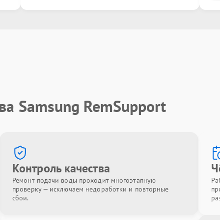
тва Samsung RemSupport
Контроль качества
Ч
Ремонт подачи воды проходит многоэтапную
Ра
проверку — исключаем недоработки и повторные
пр
сбои.
ра