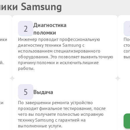
ники Samsung
Диагностика
2
поломки
ники
Инженер проводит профессиональную
По
диагностику техники Samsung с
ст
использованием специализированного
со
оборудования. Это позволяет выявить точную
вы
й.
причину поломки и исключить лишние
работы.
5
Выдача
ки
По завершении ремонта устройство
проходит финальное тестирование, после
чего вы получаете полностью исправную
технику Samsung с гарантией на
выполненные услуги.