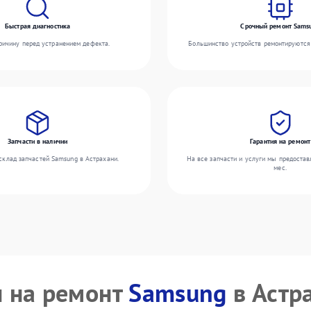
Быстрая диагностика
Срочный ремонт Sams
ичину перед устранением дефекта.
Большинство устройств ремонтируются 
Запчасти в наличии
Гарантия на ремонт
склад запчастей Samsung в Астрахани.
На все запчасти и услуги мы предостав
мес.
 на ремонт
Samsung
в Астр