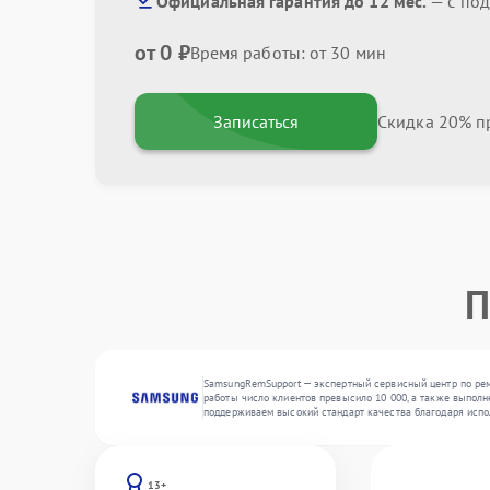
Официальная гарантия до 12 мес.
— с по
от 0 ₽
Время работы: от 30 мин
Записаться
Скидка 20% пр
П
SamsungRemSupport — экспертный сервисный центр по рем
работы число клиентов превысило 10 000, а также выполн
поддерживаем высокий стандарт качества благодаря испо
13+