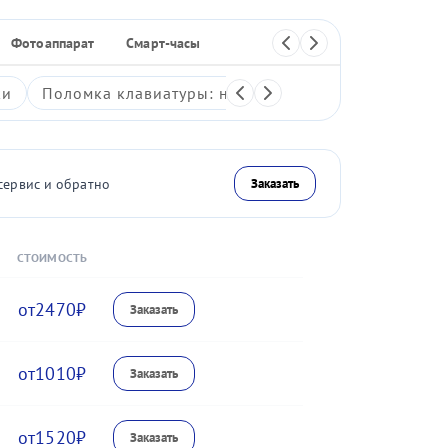
Фотоаппарат
Смарт-часы
Пылесос
Стиральная машина
ки
Поломка клавиатуры: неработающие клавиши, зали
сервис и обратно
Заказать
СТОИМОСТЬ
2470
1010
1520