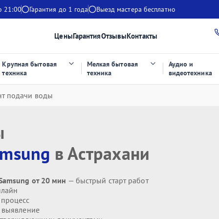
о 21:00
Гарантия до 1 года
Выезд мастера бесплатно
Цены
Гарантия
Отзывы
Контакты
Крупная бытовая
Мелкая бытовая
Аудио и
техника
техника
видеотехника
нт подачи воды
ы
amsung
в Астрахани
Samsung от 20 мин
— быстрый старт работ
нлайн
 процесс
 выявление