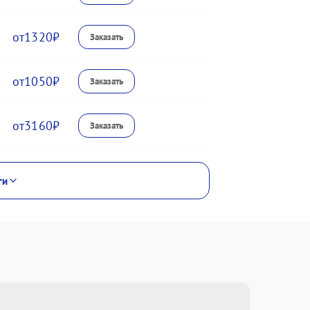
1320
1050
3160
ги