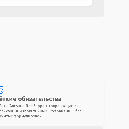
ёткие обязательства
бота Samsung RemSupport сопровождается
описанными гарантийными условиями — без
змытых формулировок.