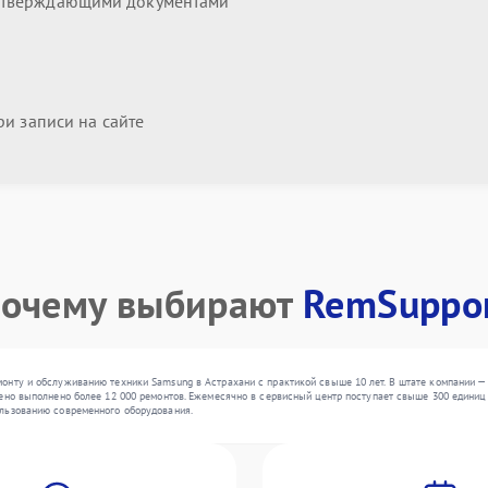
дтверждающими документами
и записи на сайте
очему выбирают
RemSuppo
онту и обслуживанию техники Samsung в Астрахани с практикой свыше 10 лет. В штате компании —
ено выполнено более 12 000 ремонтов. Ежемесячно в сервисный центр поступает свыше 300 единиц т
льзованию современного оборудования.