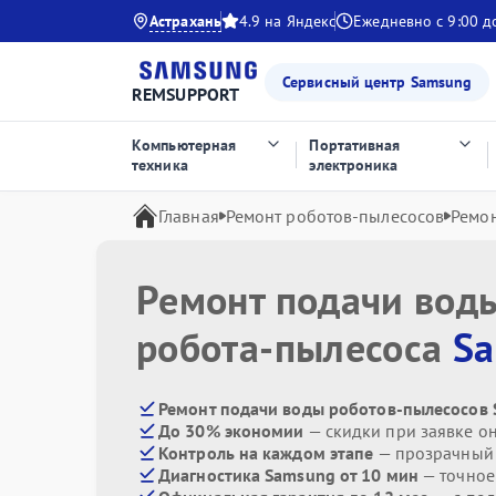
Астрахань
4.9 на Яндекс
Ежедневно с 9:00 д
Сервисный центр Samsung
REMSUPPORT
Компьютерная
Портативная
техника
электроника
Главная
Ремонт роботов-пылесосов
Ремо
Ремонт подачи вод
робота-пылесоса
S
Ремонт подачи воды роботов-пылесосов 
До 30% экономии
— скидки при заявке о
Контроль на каждом этапе
— прозрачный
Диагностика Samsung от 10 мин
— точное