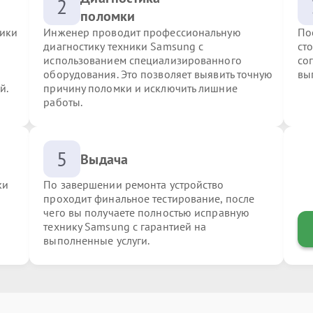
2
поломки
ники
Инженер проводит профессиональную
По
диагностику техники Samsung с
ст
использованием специализированного
со
оборудования. Это позволяет выявить точную
вы
й.
причину поломки и исключить лишние
работы.
5
Выдача
ки
По завершении ремонта устройство
проходит финальное тестирование, после
чего вы получаете полностью исправную
технику Samsung с гарантией на
выполненные услуги.