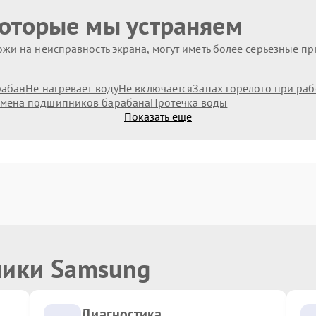
которые мы устраняем
жи на неисправность экрана, могут иметь более серьезные п
рабан
Не нагревает воду
Не включается
Запах горелого при раб
мена подшипников барабана
Протечка воды
Показать еще
ники Samsung
Диагностика