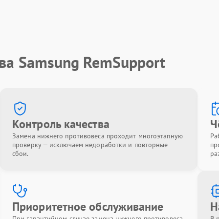
тва Samsung RemSupport
Контроль качества
Ч
Замена нижнего противовеса проходит многоэтапную
Ра
проверку — исключаем недоработки и повторные
пр
сбои.
ра
Приоритетное обслуживание
Н
При гарантийном случае замена нижнего противовеса
В 