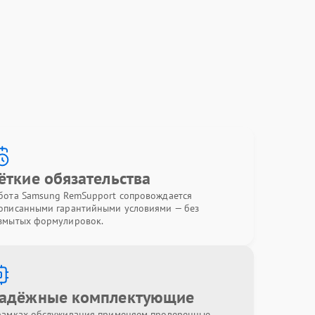
ёткие обязательства
бота Samsung RemSupport сопровождается
описанными гарантийными условиями — без
змытых формулировок.
адёжные комплектующие
рамках обслуживания применяем проверенные