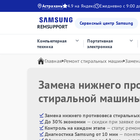
Астрахань
4.9 на Яндекс
Ежедневно с 9:00 д
Сервисный центр Samsung
REMSUPPORT
Компьютерная
Портативная
техника
электроника
Главная
Ремонт стиральных машин
Замен
Замена нижнего пр
стиральной машин
Замена нижнего противовеса стиральных
До 30% экономии
— скидки при заявке о
Контроль на каждом этапе
— статус ремон
Диагностика Samsung от 10 мин
— понятн