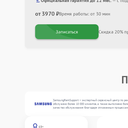
Официальная гарантия до 12 мес.
— с по
от 3970 ₽
Время работы: от 30 мин
Записаться
Скидка 20% пр
П
SamsungRemSupport — экспертный сервисный центр по рем
обслужено более 10 000 клиентов, а также выполнено бол
качество обслуживания благодаря отлаженным процессам
13+