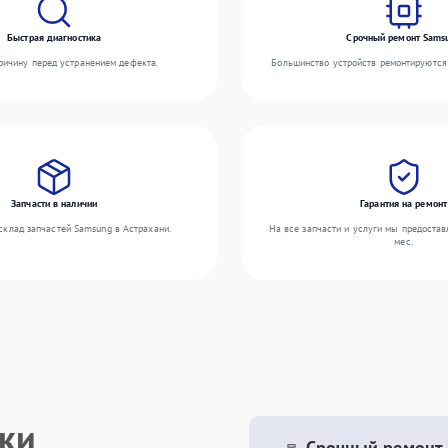
Быстрая диагностика
Срочный ремонт Sams
ичину перед устранением дефекта.
Большинство устройств ремонтируются 
Запчасти в наличии
Гарантия на ремонт
склад запчастей Samsung в Астрахани.
На все запчасти и услуги мы предостав
мес.
ики
Срочный ремонт