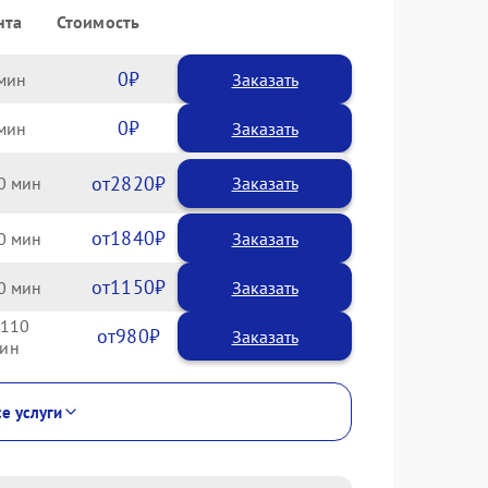
нта
Стоимость
0
Заказать
0
Заказать
2820
0
1840
0
1150
0
110
980
се услуги