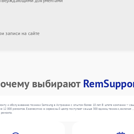
дтверждающими документами
и записи на сайте
очему выбирают
RemSuppo
онту и обслуживанию техники Samsung в Астрахани с опытом более 10 лет. В штате компании — св
ее 12 000 ремонтов. Ежемесячно в сервисный центр поступает свыше 300 единиц техники, включая ,
 ремонта.