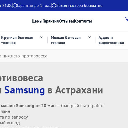
о 21:00
Гарантия до 1 года
Выезд мастера бесплатно
Цены
Гарантия
Отзывы
Контакты
Крупная бытовая
Мелкая бытовая
Аудио и
техника
техника
видеотехника
а нижнего противовеса
отивовеса
ы
Samsung
в Астрахани
 машин Samsung от 20 мин
— быстрый старт работ
нлайн
та по запросу
ый вывод