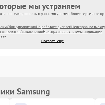
которые мы устраняем
жи на неисправность экрана, могут иметь более серьезные п
опки
Сбои управления
Не работает дисплей
Неисправность акк
и включения/выключения
Неисправность системы индикации
рева
Показать еще
ники Samsung