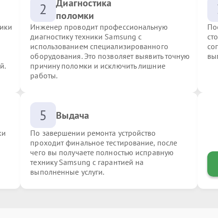
Диагностика
2
поломки
ники
Инженер проводит профессиональную
По
диагностику техники Samsung с
ст
использованием специализированного
со
оборудования. Это позволяет выявить точную
вы
й.
причину поломки и исключить лишние
работы.
5
Выдача
ки
По завершении ремонта устройство
проходит финальное тестирование, после
чего вы получаете полностью исправную
технику Samsung с гарантией на
выполненные услуги.