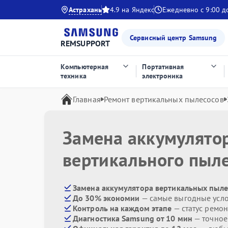
Астрахань
4.9 на Яндекс
Ежедневно с 9:00 д
Сервисный центр Samsung
REMSUPPORT
Компьютерная
Портативная
техника
электроника
Главная
Ремонт вертикальных пылесосов
Замена аккумулято
вертикального пыл
Замена аккумулятора вертикальных пыле
До 30% экономии
— самые выгодные усл
Контроль на каждом этапе
— статус ремон
Диагностика Samsung от 10 мин
— точное