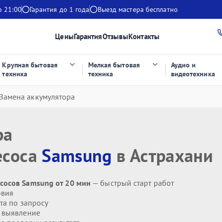
о 21:00
Гарантия до 1 года
Выезд мастера бесплатно
Цены
Гарантия
Отзывы
Контакты
Крупная бытовая
Мелкая бытовая
Аудио и
техника
техника
видеотехника
Замена аккумулятора
ра
есоса
Samsung
в Астрахани
сосов Samsung от 20 мин
— быстрый старт работ
овия
та по запросу
 выявление