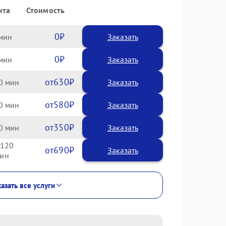
нта
Стоимость
0
Заказать
0
Заказать
630
0
580
0
350
0
120
690
азать все услуги