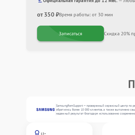
Официальная гарантия до 12 мес.
— любые
от 350 ₽
Время работы: от 30 мин
Записаться
Скидка 20% пр
П
SamsungRemSupport — проверенный сервисный центр по рем
обратились более 10 000 клиентов, а также выполнено св
надежный результат благодаря использованию современно
13+