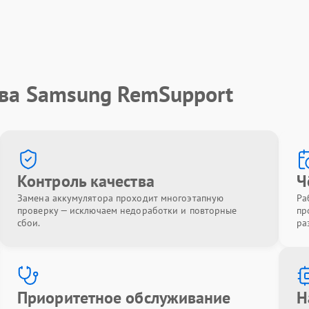
тва Samsung RemSupport
Контроль качества
Ч
Замена аккумулятора проходит многоэтапную
Ра
проверку — исключаем недоработки и повторные
пр
сбои.
ра
Приоритетное обслуживание
Н