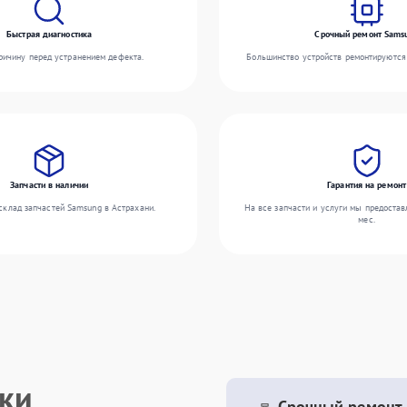
Быстрая диагностика
Срочный ремонт Sams
ичину перед устранением дефекта.
Большинство устройств ремонтируются 
Запчасти в наличии
Гарантия на ремонт
склад запчастей Samsung в Астрахани.
На все запчасти и услуги мы предостав
мес.
ики
Срочный ремонт